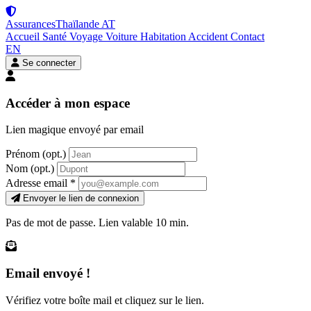
Assurances
Thaïlande
AT
Accueil
Santé
Voyage
Voiture
Habitation
Accident
Contact
EN
Se connecter
Accéder à mon espace
Lien magique envoyé par email
Prénom
(opt.)
Nom
(opt.)
Adresse email
*
Envoyer le lien de connexion
Pas de mot de passe. Lien valable 10 min.
Email envoyé !
Vérifiez votre boîte mail et cliquez sur le lien.