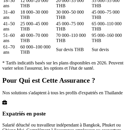
18–30
12 000–20 000
20 000–35 000
35 000–55 000
ans
THB
THB
THB
31–40
18 000–30 000
30 000–50 000
45 000–75 000
ans
THB
THB
THB
41–50
25 000–45 000
45 000–75 000
65 000–110 000
ans
THB
THB
THB
51–60
40 000–70 000
70 000–110 000
95 000–160 000
ans
THB
THB
THB
61–70
60 000–100 000
Sur devis THB
Sur devis
ans
THB
* Tarifs indicatifs basés sur les plans disponibles en 2026. Peuvent
varier selon l'assureur, les options et l'état de santé.
Pour Qui est Cette Assurance ?
Nos solutions s'adaptent à tous les profils d'expatriés en Thaïlande
Expatriés en poste
Salarié détaché ou travailleur indépendant à Bangkok, Phuket ou