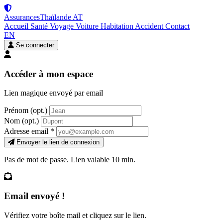
Assurances
Thaïlande
AT
Accueil
Santé
Voyage
Voiture
Habitation
Accident
Contact
EN
Se connecter
Accéder à mon espace
Lien magique envoyé par email
Prénom
(opt.)
Nom
(opt.)
Adresse email
*
Envoyer le lien de connexion
Pas de mot de passe. Lien valable 10 min.
Email envoyé !
Vérifiez votre boîte mail et cliquez sur le lien.