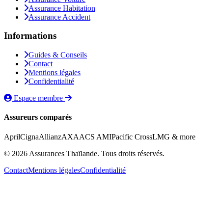
Assurance Habitation
Assurance Accident
Informations
Guides & Conseils
Contact
Mentions légales
Confidentialité
Espace membre
Assureurs comparés
April
Cigna
Allianz
AXA
ACS AMI
Pacific Cross
LMG
& more
© 2026 Assurances Thaïlande. Tous droits réservés.
Contact
Mentions légales
Confidentialité