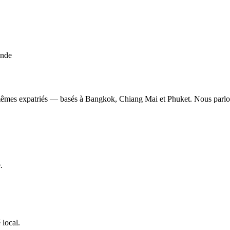
ande
mêmes expatriés — basés à Bangkok, Chiang Mai et Phuket. Nous parlons 
.
 local.