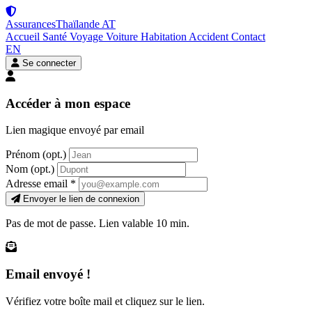
Assurances
Thaïlande
AT
Accueil
Santé
Voyage
Voiture
Habitation
Accident
Contact
EN
Se connecter
Accéder à mon espace
Lien magique envoyé par email
Prénom
(opt.)
Nom
(opt.)
Adresse email
*
Envoyer le lien de connexion
Pas de mot de passe. Lien valable 10 min.
Email envoyé !
Vérifiez votre boîte mail et cliquez sur le lien.